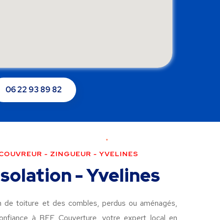
06 22 93 89 82
 COUVREUR - ZINGUEUR - YVELINES
solation - Yvelines
on de toiture et des combles, perdus ou aménagés,
confiance à BEF Couverture, votre expert local en