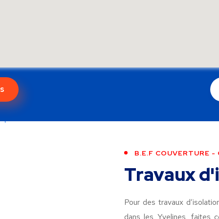
s
B.E.F COUVERTURE -
Travaux d'i
Pour des travaux d’isolati
dans les Yvelines, faites 