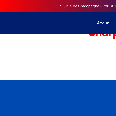
92, rue de Champagne - 78800
Accueil
Charp