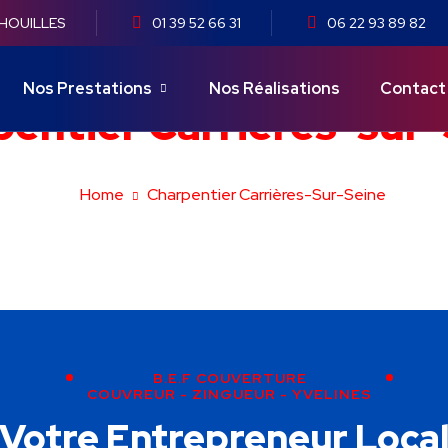
 HOUILLES
01 39 52 66 31
06 22 93 89 82
Nos Prestations
Nos Réalisations
Contact
entier Carrières-sur
Home
Charpentier Carrières-Sur-Seine
B.E.F COUVERTURE
COUVREUR - ZINGUEUR - YVELINES
Votre Entrepreneur Loca