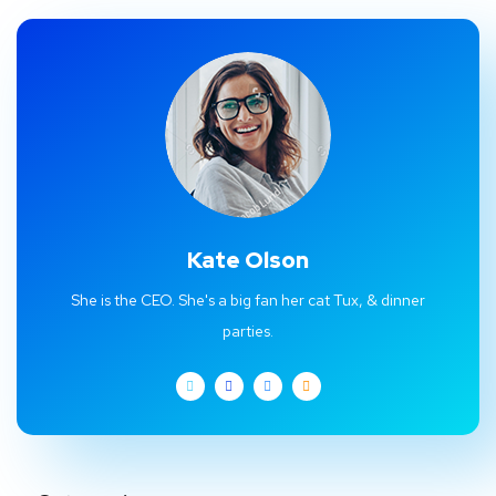
Kate Olson
She is the CEO. She's a big fan her cat Tux, & dinner
parties.